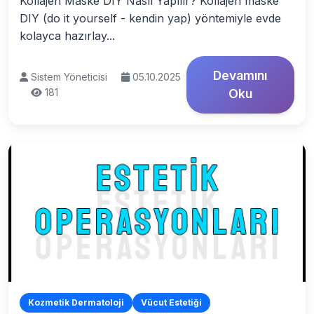
Kollajen Maske DIY Nasıl Yapılır? Kollajen maske
DIY (do it yourself - kendin yap) yöntemiyle evde
kolayca hazırlay...
Devamını
Sistem Yöneticisi
05.10.2025
181
Oku
Kozmetik Dermatoloji
Vücut Estetiği