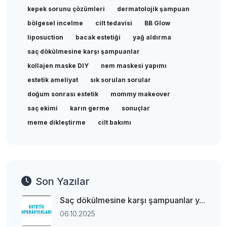
kepek sorunu çözümleri
dermatolojik şampuan
bölgesel incelme
cilt tedavisi
BB Glow
liposuction
bacak estetiği
yağ aldırma
saç dökülmesine karşı şampuanlar
kollajen maske DIY
nem maskesi yapımı
estetik ameliyat
sık sorulan sorular
doğum sonrası estetik
mommy makeover
saç ekimi
karın germe
sonuçlar
meme dikleştirme
cilt bakımı
Son Yazılar
Saç dökülmesine karşı şampuanlar y...
06.10.2025