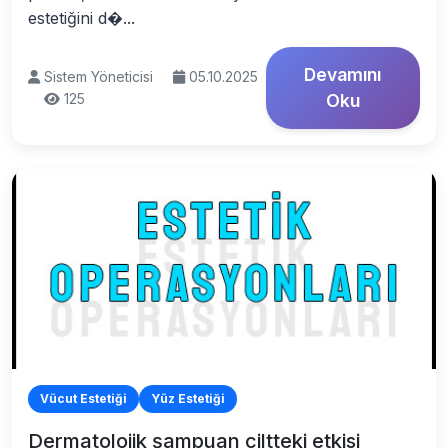
estetiğini d�...
Devamını
Sistem Yöneticisi
05.10.2025
125
Oku
Vücut Estetiği
Yüz Estetiği
Dermatolojik şampuan ciltteki etkisi