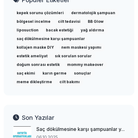
Popüler Etiketler
kepek sorunu çözümleri
dermatolojik şampuan
bölgesel incelme
cilt tedavisi
BB Glow
liposuction
bacak estetiği
yağ aldırma
saç dökülmesine karşı şampuanlar
kollajen maske DIY
nem maskesi yapımı
estetik ameliyat
sık sorulan sorular
doğum sonrası estetik
mommy makeover
saç ekimi
karın germe
sonuçlar
meme dikleştirme
cilt bakımı
Son Yazılar
Saç dökülmesine karşı şampuanlar y...
06.10.2025