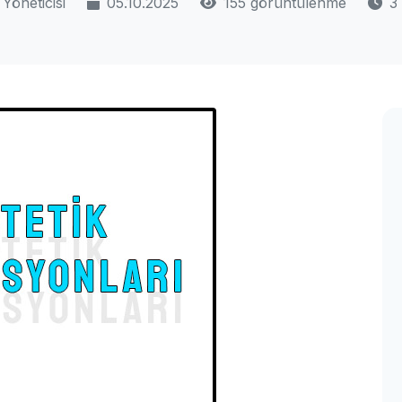
Yöneticisi
05.10.2025
155 görüntülenme
3