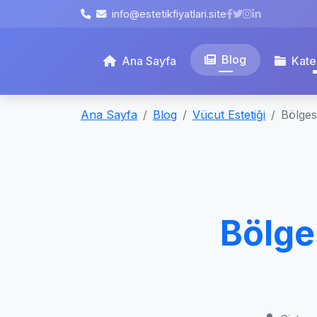
info@estetikfiyatlari.site
Blog
Ana Sayfa
Kate
Ana Sayfa
Blog
Vücut Estetiği
Bölgese
Bölges