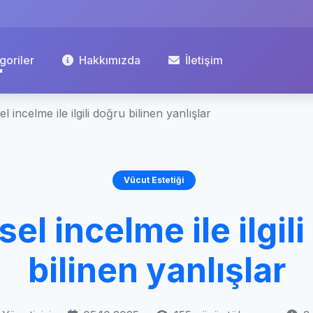
goriler
Hakkımızda
İletişim
l incelme ile ilgili doğru bilinen yanlışlar
Vücut Estetiği
el incelme ile ilgil
bilinen yanlışlar