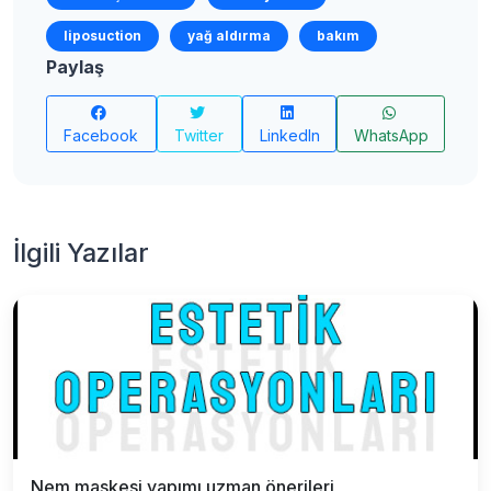
liposuction
yağ aldırma
bakım
Paylaş
Facebook
Twitter
LinkedIn
WhatsApp
İlgili Yazılar
Nem maskesi yapımı uzman önerileri