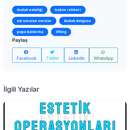
dudak estetiği
bakım rehberi
sık sorulan sorular
dudak dolgusu
popo kaldırma
lifting
Paylaş
Facebook
Twitter
LinkedIn
WhatsApp
İlgili Yazılar