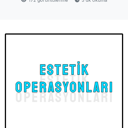
172 görüntülenme
3 dk okuma