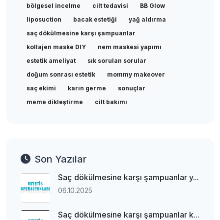
bölgesel incelme
cilt tedavisi
BB Glow
liposuction
bacak estetiği
yağ aldırma
saç dökülmesine karşı şampuanlar
kollajen maske DIY
nem maskesi yapımı
estetik ameliyat
sık sorulan sorular
doğum sonrası estetik
mommy makeover
saç ekimi
karın germe
sonuçlar
meme dikleştirme
cilt bakımı
Son Yazılar
Saç dökülmesine karşı şampuanlar y...
06.10.2025
Saç dökülmesine karşı şampuanlar k...