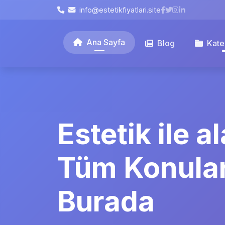
info@estetikfiyatlari.site
Ana Sayfa
Blog
Kate
Estetik ile al
Tüm Konula
Burada