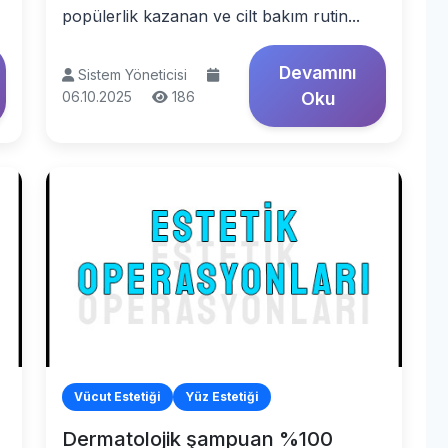
popülerlik kazanan ve cilt bakım rutin...
Devamını
Sistem Yöneticisi
06.10.2025
186
Oku
Vücut Estetiği
Yüz Estetiği
Dermatolojik şampuan %100