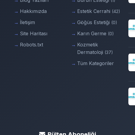
Blog Yazıları
Burun Estetiği
(1)
Hakkımızda
Estetik Cerrahi
(42)
İletişim
Göğüs Estetiği
(0)
Site Haritası
Karın Germe
(0)
Robots.txt
Kozmetik
Dermatoloji
(37)
Tüm Kategoriler
Bülten Aboneliği