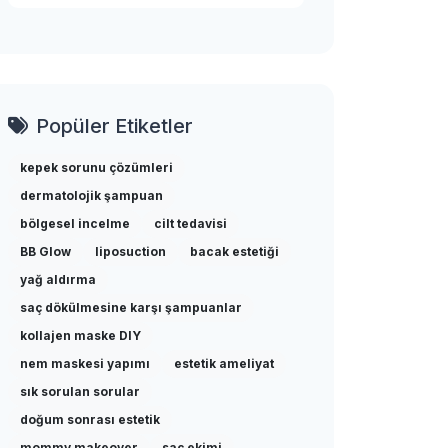
Popüler Etiketler
kepek sorunu çözümleri
dermatolojik şampuan
bölgesel incelme
cilt tedavisi
BB Glow
liposuction
bacak estetiği
yağ aldırma
saç dökülmesine karşı şampuanlar
kollajen maske DIY
nem maskesi yapımı
estetik ameliyat
sık sorulan sorular
doğum sonrası estetik
mommy makeover
saç ekimi