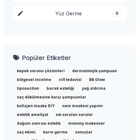
Yüz Germe
0
Popüler Etiketler
kepek sorunu çözümleri
dermatolojik şampuan
bölgesel incelme
cilt tedavisi
BB Glow
liposuction
bacak estetiği
yağ aldırma
saç dökülmesine karşı şampuanlar
kollajen maske DIY
nem maskesi yapımı
estetik ameliyat
sık sorulan sorular
doğum sonrası estetik
mommy makeover
saç ekimi
karın germe
sonuçlar