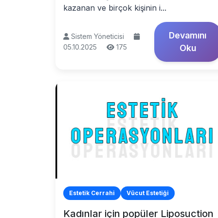
kazanan ve birçok kişinin i...
Devamını
Sistem Yöneticisi
05.10.2025
175
Oku
Estetik Cerrahi
Vücut Estetiği
Kadınlar için popüler Liposuction