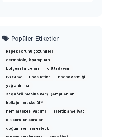
Popüler Etiketler
kepek sorunu çözümleri
dermatolojik şampuan
bölgesel incelme
cilt tedavisi
BB Glow
liposuction
bacak estetiği
yağ aldırma
saç dökülmesine karşı şampuanlar
kollajen maske DIY
nem maskesi yapımı
estetik ameliyat
sık sorulan sorular
doğum sonrası estetik
mommy makeover
saç ekimi