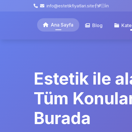
info@estetikfiyatlari.site
Ana Sayfa
Blog
Kate
Estetik ile al
Tüm Konula
Burada