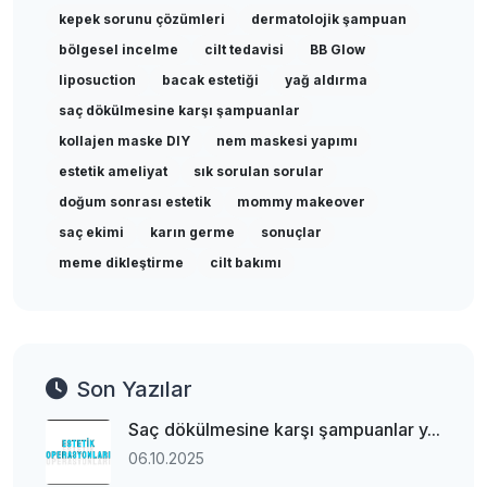
kepek sorunu çözümleri
dermatolojik şampuan
bölgesel incelme
cilt tedavisi
BB Glow
liposuction
bacak estetiği
yağ aldırma
saç dökülmesine karşı şampuanlar
kollajen maske DIY
nem maskesi yapımı
estetik ameliyat
sık sorulan sorular
doğum sonrası estetik
mommy makeover
saç ekimi
karın germe
sonuçlar
meme dikleştirme
cilt bakımı
Son Yazılar
Saç dökülmesine karşı şampuanlar y...
06.10.2025