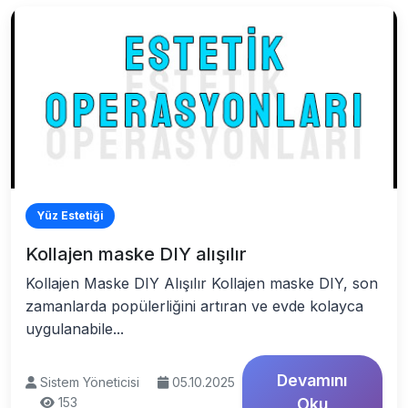
Yüz Estetiği
Kollajen maske DIY alışılır
Kollajen Maske DIY Alışılır Kollajen maske DIY, son
zamanlarda popülerliğini artıran ve evde kolayca
uygulanabile...
Devamını
Sistem Yöneticisi
05.10.2025
153
Oku