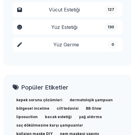
Vücut Estetiği
127
Yüz Estetiği
130
Yüz Germe
0
Popüler Etiketler
kepek sorunu çözümleri
dermatolojik şampuan
bölgesel incelme
cilt tedavisi
BB Glow
liposuction
bacak estetiği
yağ aldırma
saç dökülmesine karşı şampuanlar
kollajen maske DIY
nem maskesi yapımı