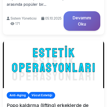
arasında popüler bir...
Devamını
Sistem Yöneticisi
05.10.2025
171
Oku
Anti-Aging
Vücut Estetiği
Popo kaldırma (lifting) erkeklerde de