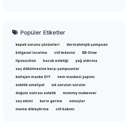
Popüler Etiketler
kepek sorunu çözümleri
dermatolojik şampuan
bölgesel incelme
cilt tedavisi
BB Glow
liposuction
bacak estetiği
yağ aldırma
saç dökülmesine karşı şampuanlar
kollajen maske DIY
nem maskesi yapımı
estetik ameliyat
sık sorulan sorular
doğum sonrası estetik
mommy makeover
saç ekimi
karın germe
sonuçlar
meme dikleştirme
cilt bakımı