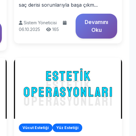
saç derisi sorunlarıyla başa çıkm...
Devamını
Sistem Yöneticisi
06.10.2025
165
Oku
Vücut Estetiği
Yüz Estetiği