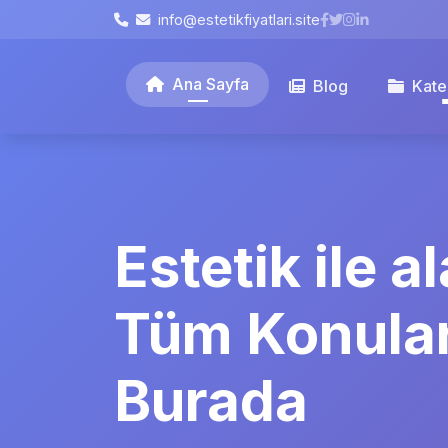
info@estetikfiyatlari.site
Ana Sayfa
Blog
Kate
Estetik ile al
Tüm Konula
Burada