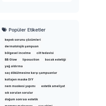
Popüler Etiketler
kepek sorunu çözümleri
dermatolojik şampuan
bölgesel incelme
cilt tedavisi
BB Glow
liposuction
bacak estetiği
yağ aldırma
saç dökülmesine karşı şampuanlar
kollajen maske DIY
nem maskesi yapımı
estetik ameliyat
sık sorulan sorular
doğum sonrası estetik
mommy makeover
saç ekimi