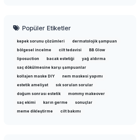
Popüler Etiketler
kepek sorunu çözümleri
dermatolojik şampuan
bölgesel incelme
cilt tedavisi
BB Glow
liposuction
bacak estetiği
yağ aldırma
saç dökülmesine karşı şampuanlar
kollajen maske DIY
nem maskesi yapımı
estetik ameliyat
sık sorulan sorular
doğum sonrası estetik
mommy makeover
saç ekimi
karın germe
sonuçlar
meme dikleştirme
cilt bakımı