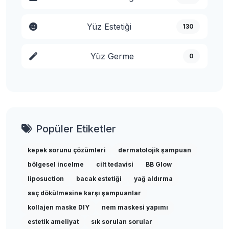
Yüz Estetiği
130
Yüz Germe
0
Popüler Etiketler
kepek sorunu çözümleri
dermatolojik şampuan
bölgesel incelme
cilt tedavisi
BB Glow
liposuction
bacak estetiği
yağ aldırma
saç dökülmesine karşı şampuanlar
kollajen maske DIY
nem maskesi yapımı
estetik ameliyat
sık sorulan sorular